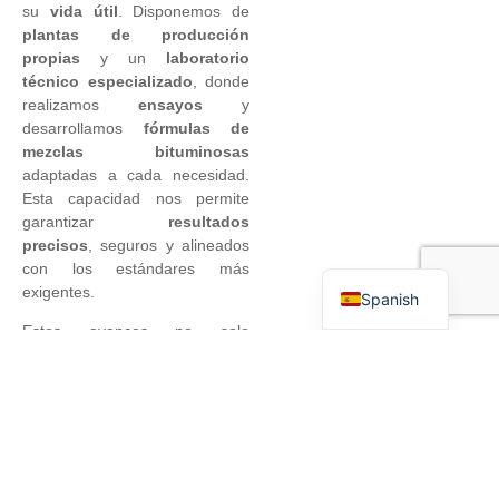
su
vida útil
. Disponemos de
plantas de producción
propias
y un
laboratorio
técnico especializado
, donde
realizamos
ensayos
y
desarrollamos
fórmulas de
mezclas bituminosas
adaptadas a cada necesidad.
Esta capacidad nos permite
garantizar
resultados
precisos
, seguros y alineados
English
con los estándares más
exigentes.
Spanish
Estos avances no solo
refuerzan la
durabilidad
de las
carreteras y plataformas, sino
que también contribuyen a la
seguridad vial
y a la
calidad
de vida
en zonas urbanas.
Cada firme que construimos es
un paso hacia
infraestructuras