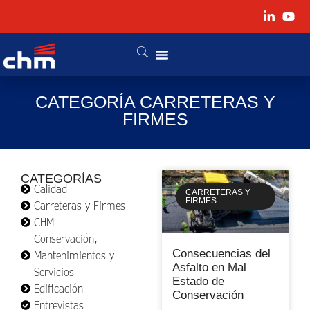
CATEGORÍA CARRETERAS Y
FIRMES
CATEGORÍAS
Calidad
CARRETERAS Y
FIRMES
Carreteras y Firmes
CHM
Conservación,
Consecuencias del
Mantenimientos y
Asfalto en Mal
Servicios
Estado de
Edificación
Conservación
Entrevistas