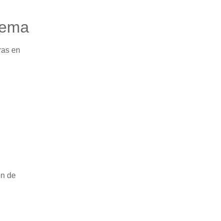
stema
ras en
ón de