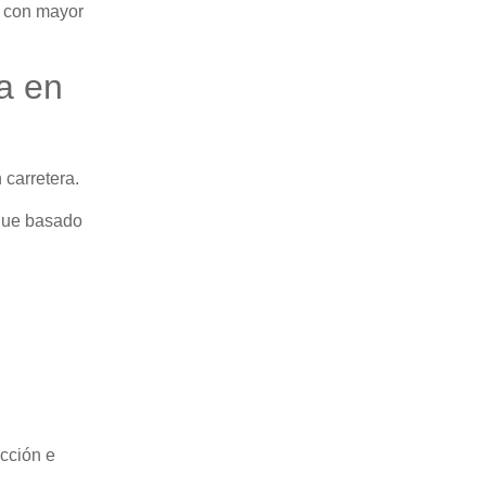
d con mayor
a en
 carretera.
oque basado
ucción e