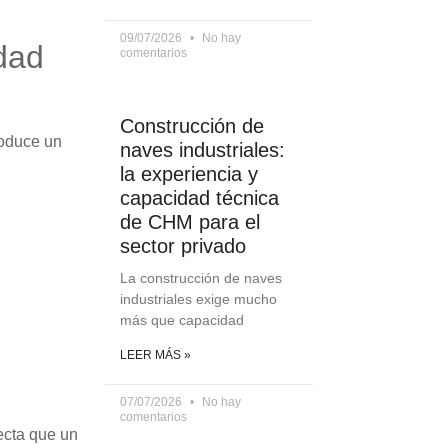
09/07/2026
No hay
idad
comentarios
Construcción de
roduce un
naves industriales:
la experiencia y
capacidad técnica
de CHM para el
sector privado
La construcción de naves
industriales exige mucho
más que capacidad
LEER MÁS »
07/07/2026
No hay
comentarios
tecta que un