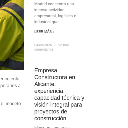
Madrid concentra una
intensa actividad
empresarial, logística e
industrial que
LEER MÁS »
04/08/2026
No hay
comentarios
Empresa
Constructora en
tenimiento
Alicante:
operarios a
experiencia,
capacidad técnica y
r el modelo
visión integral para
proyectos de
construcción
Elegir una empresa