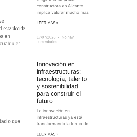
constructora en Alicante
implica valorar mucho más
se
LEER MÁS »
d establecida
os en
17/07/2026
No hay
comentarios
 cualquier
Innovación en
infraestructuras:
tecnología, talento
y sostenibilidad
para construir el
futuro
La innovación en
infraestructuras ya está
idad o que
transformando la forma de
LEER MÁS »